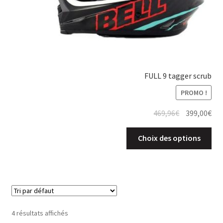
FULL 9 tagger scrub
PROMO !
469,96
€
399,00
€
Choix des options
4 résultats affichés