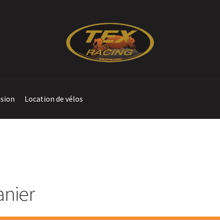
sion
Location de vélos
te
Contact
Location de vélos à Propriano
Mentions légales
okies (UE)
Validation de la commande
anier