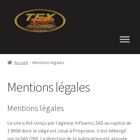
Aller
Aller
à
au
la
contenu
navigation
Accueil
Accueil
Mentions légales
Boutique
Mentions légales
Conditions générales de vente
Contact
Mentions légales
Location de vélos à Propriano
Le site a été conçu par l’agence Influenci, SAS au capital de
1 000€ dont le siège est situé à Propriano. Il est hébergé
Mentions légales
par la SAS OVH. La direction de la publication est assurée