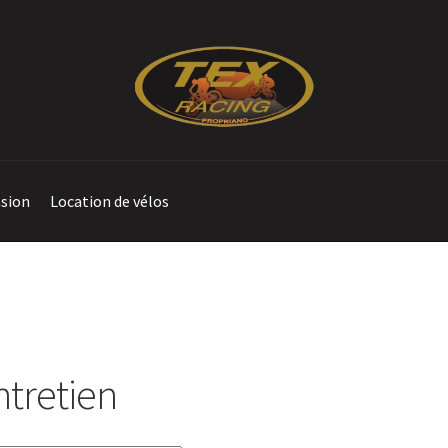
sion
Location de vélos
te
Contact
Location de vélos à Propriano
Mentions légales
okies (UE)
Validation de la commande
ntretien