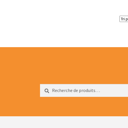
Recherche
Recherche
pour :