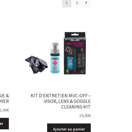
1
2
UE &
KIT D’ENTRETIEN MUC-OFF –
OVER
VISOR, LENS & GOGGLE
CLEANING KIT
1,00
€
19,90
€
er
Ajouter au panier