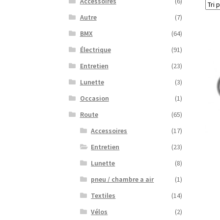
Accessoires
(6)
Autre
(7)
BMX
(64)
Électrique
(91)
Entretien
(23)
Lunette
(3)
Occasion
(1)
Route
(65)
Accessoires
(17)
Entretien
(23)
Lunette
(8)
pneu / chambre a air
(1)
Textiles
(14)
Vélos
(2)