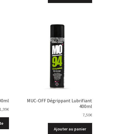
00ml
MUC-OFF Dégrippant Lubrifiant
400ml
1,99
€
7,50
€
te
Ajouter au panier