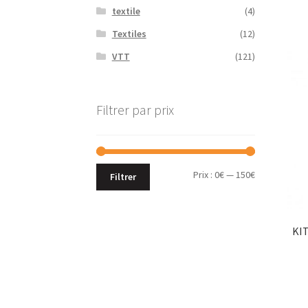
textile
(4)
Textiles
(12)
VTT
(121)
Filtrer par prix
Prix :
0€
—
150€
Filtrer
KI