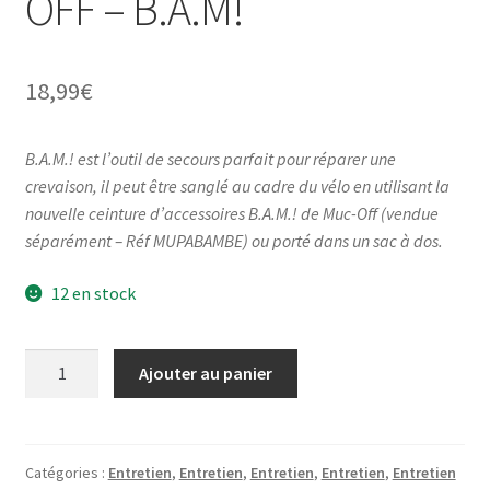
OFF – B.A.M!
18,99
€
B.A.M.! est l’outil de secours parfait pour réparer une
crevaison, il peut être sanglé au cadre du vélo en utilisant la
nouvelle ceinture d’accessoires B.A.M.! de Muc-Off (vendue
séparément – Réf MUPABAMBE) ou porté dans un sac à dos.
12 en stock
quantité
Ajouter au panier
de
ANTI-
CREVAISON
MUC-
Catégories :
Entretien
,
Entretien
,
Entretien
,
Entretien
,
Entretien