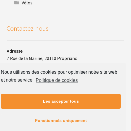
Vélos
Contactez-nous
Adresse :
7 Rue de la Marine, 20110 Propriano
Téléphone :
Nous utilisons des cookies pour optimiser notre site web
+33(0)4 95 26 48 30
et notre service.
Politique de cookies
Les accepter tous
© Tex Racing Diffusion -
Conception Influenci, agence de
communication Corse
Fonctionnels uniquement
Mentions légales