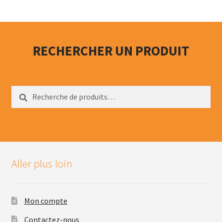
RECHERCHER UN PRODUIT
Recherche
Recherche
pour :
Aller plus loin
Mon compte
Contactez-nous