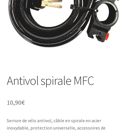
Mon compte
Occasion
Panier
Politique de cookies (UE)
Validation de la commande
Antivol spirale MFC
10,90
€
Serrure de vélo antivol, câble en spirale en acier
inoxydable, protection universelle, accessoires de